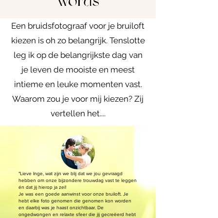
words
Een bruidsfotograaf voor je bruiloft
kiezen is oh zo belangrijk. Tenslotte
leg ik op de belangrijkste dag van
je leven de mooiste en meest
intieme en leuke momenten vast.
Waarom zou je voor mij kiezen? Zij
vertellen het....
"Lieve Inge, wat zijn we blij dat we jou gevraagd
hebben om onze bijzondere trouwdag vast te leggen
én dat jij hierop ja zei!
Je was een goede aanwinst voor onze bruiloft. Je
hebt elke foto genomen die genomen kon worden
en daarbij was je haast onzichtbaar. De
ongedwongen en relaxte sfeer die jij gecreëerd hebt