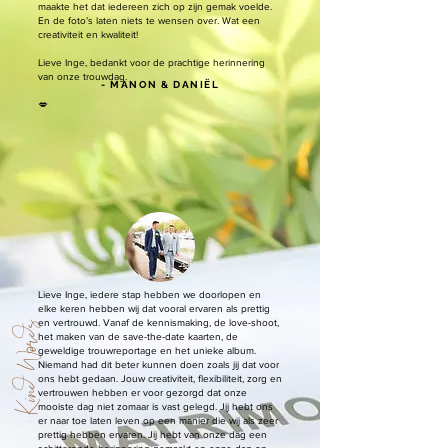
maakte het dat iedereen zich op zijn gemak voelde.
En de foto’s laten niets te wensen over. Wat een
creativiteit en kwaliteit!
Lieve Inge, bedankt voor de prachtige herinnering
van onze trouwdag.
- MANON & DANIËL
💋
Lieve Inge, iedere stap hebben we doorlopen en
elke keren hebben wij dat vooral ervaren als prettig
en vertrouwd. Vanaf de kennismaking, de love-shoot,
Kind Words
het maken van de save-the-date kaarten, de
geweldige trouwreportage en het unieke album.
Niemand had dit beter kunnen doen zoals jij dat voor
ons hebt gedaan. Jouw creativiteit, flexibiliteit, zorg en
vertrouwen hebben er voor gezorgd dat onze
mooiste dag niet zomaar is vast gelegd. Jij hebt ons
er naar toe laten leven op een manier die wij als zeer
prettig hebben ervaren. Jij hebt van onze dag een