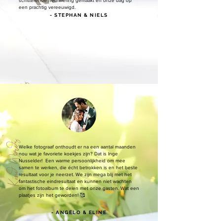
schitterende herinnering gemaakt en onze dag op
een prachtig vereeuwigd.
- STEPHAN & NIELS
Kind Words
Kind Words
Welke fotograaf onthoudt er na een aantal maanden
nou wat je favoriete koekjes zijn? Dat is Inge
Nusselder! Een warme persoonlijkheid om mee
samen te werken, die écht betrokken is en het beste
resultaat voor je neerzet. We zijn mega blij met het
fantastische eindresultaat en kunnen niet wachten
om het fotoalbum te delen met onze gasten. Wat een
plaatjes zijn het geworden! 🥰
- ANGELO & ELINE