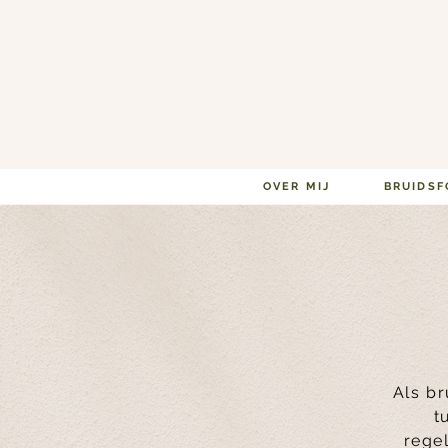
OVER MIJ
BRUIDSF
Als br
t
rege