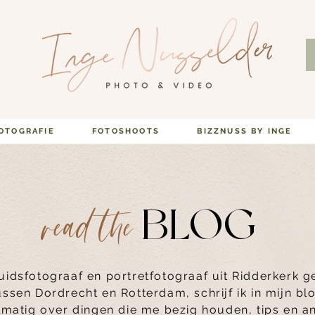
OTOGRAFIE
FOTOSHOOTS
BIZZNUSS BY INGE
BLOG
read the
uidsfotograaf en portretfotograaf uit Ridderkerk 
ussen Dordrecht en Rotterdam, schrijf ik in mijn bl
lmatig over dingen die me bezig houden, tips en a