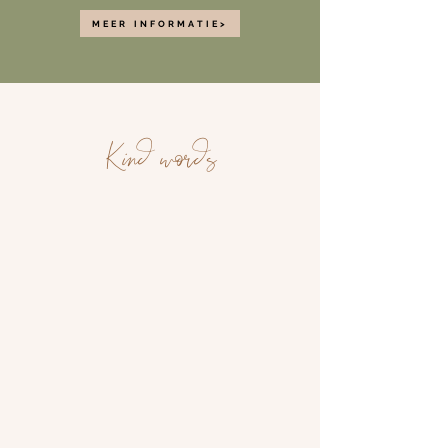
MEER INFORMATIE>
Kind words
Waarom voor mij
kiezen?
Als bruidsfotograaf en
portretfotograaf van Inge Nusselder
Photo & Video in Ridderkerk,
Rotterdam, Dordrecht e.o. ben ik
iemand met oog voor detail, humor,
invoelingsvermogen
zodat
ik weet
waar jij behoefte aan hebt in je
reportage. Ik maak kleurrijke,
spontane foto's maar poseer je ook af
en toe waar nodig en als jij dat wilt.